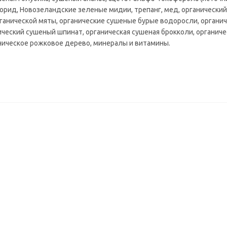
лорид, Новозеландские зеленые мидии, трепанг, мед, органически
рганической мяты, органические сушеные бурые водоросли, органич
нический сушеный шпинат, органическая сушеная брокколи, органиче
аническое рожковое дерево, минералы и витамины.