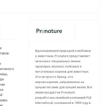
ые
Вдохновленный природой и любовью
тавов:
к животным, Pronature представляет
несколько специальных линеек
и
здоровых, вкусных, полезных и
 зеленого
питательных кормов для животных.
рицы,
Это не просто бренд, это
ьди
мировоззрение, направленное на
ная
лучшее питание для лучшей жизни. Вся
ное
линия продуктов Pronature
ой
разработана семейной компанией PLB
нцирь
International, основанной в 1969 году в
ик