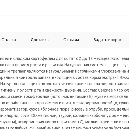
Оплата
Доставка
Отзывы
Задать вопрос
ицей и сладким картофелем для котят с 2 до 12 месяцев. Ключев
котят в период роста и развития. Натуральная система защиты сус
идии и трепанг являются натуральными источниками глюкозамина и
уральный контроль запаха: входящий в состав корма экстракт Юкк
 Натуральная защита полости рта: сочетание клетчатки, экстракта
гигиены полости рта и свежести дыхания. Состав: Свежее мясо ку
мощи смеси токоферолов (источник витамина Е), мука из мяса сел
ьно обработанные ядра ячменя и овса, дегидрированное яйцо, суше
ароматизатор, сухое яблочное пюре, рисовые отруби, просо, цель
ин хлорид, соль, DL-метионин, таурин, кальция карбонат, дрожжев
нулина), аскорбиновая кислота (витамин С), мелкие креветки и па
шеная голубика, сушеный ананас, ацетат альфа-токоферола (источн