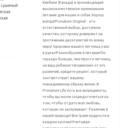
Квебеке (Канада) и производящей
й сушеный
высококачественное премиальное
еская
питание для кошек и собак.Хорош
ская
всегда!Pronature Original - это
естественный выбор, доступное
качество, которому доверяют на
протяжении десятилетий по всему
миру! Здоровье вашего питомца у вас
в руках!Разнообразие в питании!Он
гораздо больше, чем просто питомец,
он ваш ребенок! Независимо от его
различий, найдите рецепт, который
соответствует вашему
повседневному образу жизни. В
Pronature Life есть все ингредиенты,
чтобы вы могли сосредоточиться на
том, чтобы отдать всю любовь,
которую он заслуживает. Различие в
нашей природе! Все грани мудрости в
каждом кусочке!Учитывая