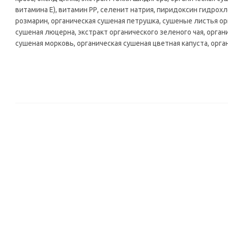
витамина Е), витамин РР, селенит натрия, пиридоксин гидрох
розмарин, органическая сушеная петрушка, сушеные листья о
сушеная люцерна, экстракт органического зеленого чая, орга
сушеная морковь, органическая сушеная цветная капуста, орг