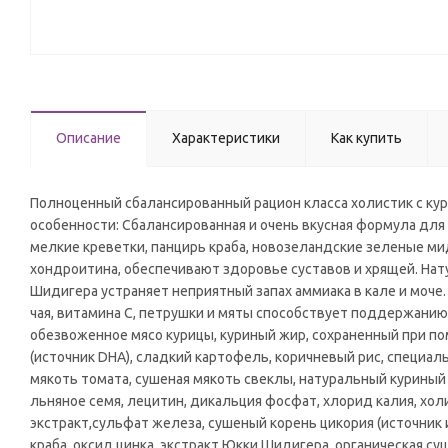
Описание
Характеристики
Как купить
Полноценный сбалансированный рацион класса холистик с кур
особенности: Сбалансированная и очень вкусная формула для 
мелкие креветки, панцирь краба, новозеландские зеленые м
хондроитина, обеспечивают здоровье суставов и хрящей. Нат
Шидигера устраняет неприятный запах аммиака в кале и моче.
чая, витамина С, петрушки и мяты способствует поддержанию 
обезвоженное мясо курицы, куриный жир, сохраненный при по
(источник DHA), сладкий картофель, коричневый рис, специал
мякоть томата, сушеная мякоть свеклы, натуральный куриный 
льняное семя, лецитин, дикальция фосфат, хлорид калия, хол
экстракт,сульфат железа, сушеный корень цикория (источник и
краба, оксид цинка, экстракт Юкки Шидигера, органическая су