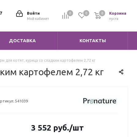
7
Войти
Корзина
0
0
0
0
Мой кабинет
пуста
ДОСТАВКА
КОНТАКТЫ
орм для котят, курица со сладким картофелем 2,72 кг
адким картофелем 2,72 кг
ртикул:
541039
3 552
руб.
/шт