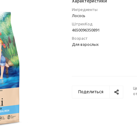
Характеристики
Ингредиенты
Лосось
ШтрихКод
4650096350891
Возраст
Для взрослых
Ц
Поделиться
от