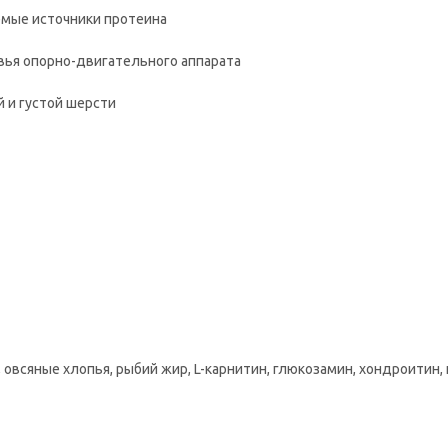
яемые источники протеина
вья опорно-двигательного аппарата
 и густой шерсти
, овсяные хлопья, рыбий жир, L-карнитин, глюкозамин, хондроитин,