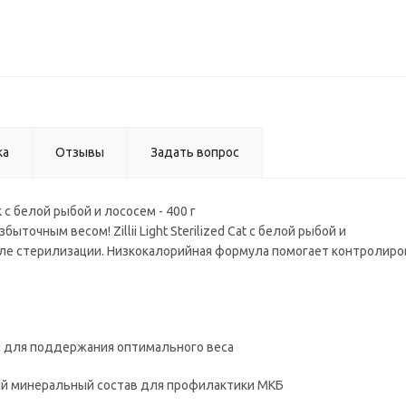
ка
Отзывы
Задать вопрос
к с белой рыбой и лососем - 400 г
очным весом! Zillii Light Sterilized Cat с белой рыбой и
сле стерилизации. Низкокалорийная формула помогает контролиров
н для поддержания оптимального веса
й минеральный состав для профилактики МКБ