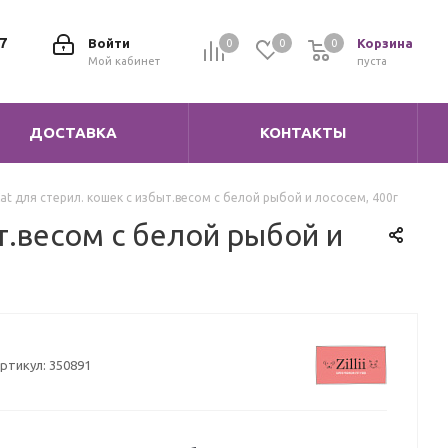
7
Войти
Корзина
0
0
0
0
Мой кабинет
пуста
ДОСТАВКА
КОНТАКТЫ
ed Cat для стерил. кошек с избыт.весом с белой рыбой и лососем, 400г
быт.весом с белой рыбой и
ртикул:
350891