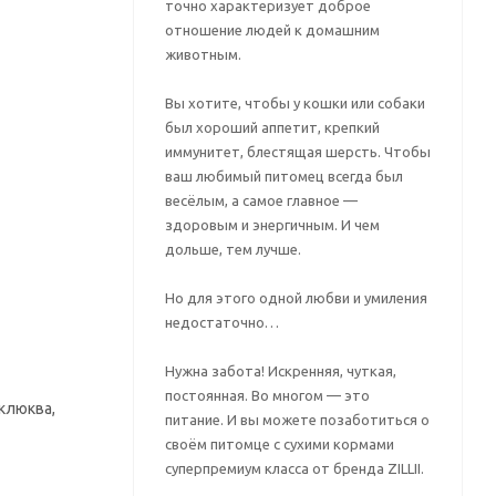
точно характеризует доброе
отношение людей к домашним
животным.
Вы хотите, чтобы у кошки или собаки
был хороший аппетит, крепкий
иммунитет, блестящая шерсть. Чтобы
ваш любимый питомец всегда был
весёлым, а самое главное —
здоровым и энергичным. И чем
дольше, тем лучше.
Но для этого одной любви и умиления
недостаточно…
Нужна забота! Искренняя, чуткая,
постоянная. Во многом — это
 клюква,
питание. И вы можете позаботиться о
своём питомце с сухими кормами
суперпремиум класса от бренда ZILLII.