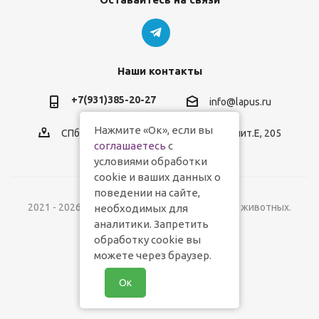
Наши контакты
+7(931)385-20-27
info@lapus.ru
Нажмите «Ок», если вы
СПб, пр.Обуховской Обороны, д.116, лит.Е, 205
соглашаетесь
с
условиями обработки
cookie и ваших данных о
поведении на сайте,
2021 - 2026 © Lapus.ru - магазин товаров для животных.
необходимых для
аналитики. Запретить
обработку cookie вы
можете через браузер.
Ок