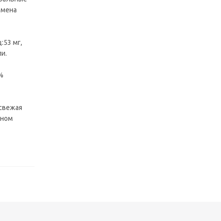
емена
:53 мг,
и.
%
 свежая
дном