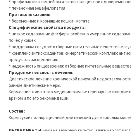
* профилактика камней оксалатов кальция при одновременно
* печеночная энцефалопатия
Противопоказания:
* беременные и кормящие кошки - котята
Специфические свойства продукта:
* низкое содержание фосфора: особенно умеренное содерж
почек у кошек.
* поддержка сосудов: отборные питательные вещества могу
* комплекс антиоксидантов: синергетический комплекс анти
продуктов расщепления.
* надежность пищеварения: отборные питательные вещества
Продолжительность лечения:
Диетическое лечение хронической почечной недостаточност
ранние диетические меры.
Кормление животного медицинским, ветеринарным или диет
врачом и по его рекомендации.
Состав:
Корм сухой полнорационный диетический для взрослых кошек
ИНГРЕДИЕНТЫ:
мука из зерновых культур, злаки,изолят ра