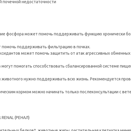
й почечной недостаточности
ание фосфора может помочь поддерживать функцию хронически б
т помочь поддерживать фильтрацию в почках.
оксидантов может помочь защитить от атак агрессивных обменных
 могут помогать способствовать сбалансированной системе пище
и животного нужно поддерживать всю жизнь. Рекомендуется про
ическим кормом можно начинать только послеконсультации с ве
 RENAL (РЕНАЛ)
стительных белков*, животные жиры, растительная клетчатка,мин