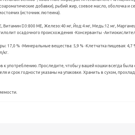
оароматические добавки), рыбий жир, соевое масло, оболочка и с
остоячих (источник лютеина).
 Витамин D3:800 ME, Железо:40 мг, Йод:4 мг, Медь:12 мг, Марганец
оптилолит осадочного происхождения -Консерванты -Антиокислител
ры: 17,0 % -Минеральные вещества: 5,9 % -Клетчатка пищевая: 4,7 
л/кг.
тов к употреблению. Проследите, чтобы у вашей кошки всегда была
ля и срок годности указаны на упаковке. Хранить в сухом, прохла
ояемости.