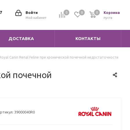
7
Войти
Корзина
0
0
0
0
Мой кабинет
пуста
ДОСТАВКА
КОНТАКТЫ
Royal Canin Renal Feline при хронической почечной недостаточности
кой почечной
ртикул:
39000040R0