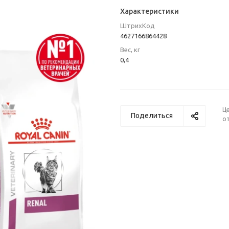
Характеристики
ШтрихКод
4627166864428
Вес, кг
0,4
Ц
Поделиться
от