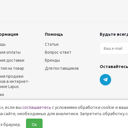
ормация
Помощь
Будьте всегд
ощь
Статьи
вия оплаты
Вопрос-ответ
вия доставки
Бренды
Оставайтесь
нтия на товар
Для поставщиков
вия продажи
ров в интернет-
зине Lapus
ки
», если вы
соглашаетесь
с условиями обработки cookie и ваш
а сайте, необходимых для аналитики. Запретить обработку c
з браузер.
Ок