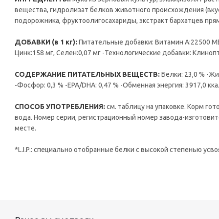
вещества, гидролизат белков животного происхождения (вкус
подорожника, фруктоолигосахариды, экстракт бархатцев прям
ДОБАВКИ (в 1 кг):
Питательные добавки: Витамин A:22500 ME,
Цинк:158 мг, Ceлeн:0,07 мг -Технологические добавки: Клин
СОДЕРЖАНИЕ ПИТАТЕЛЬНЫХ ВЕЩЕСТВ:
Белки: 23,0 % -Жи
-Фосфор: 0,3 % -EPA/DHA: 0,47 % -Обменная энергия: 3917,0 кка
СПОСОБ УПОТРЕБЛЕНИЯ:
см. таблицу на упаковке. Корм го
вода. Номер серии, регистрационный номер завода-изготовите
месте.
*L.I.P.: специально отобранные белки с высокой степенью усв