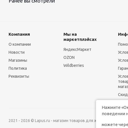
Ранее вы смотрели
Компания
Мы на
Инф
маркетплэйсах
О компании
Пом
ЯндексМаркет
Новости
Усло
OZON
Магазины
Усло
Wildberries
Политика
Гара
Реквизиты
Усло
това
мага
Скид
Нажмите «Ок
поведении н
2021 - 2026 © Lapus.ru - магазин товаров для животных.
можете чере