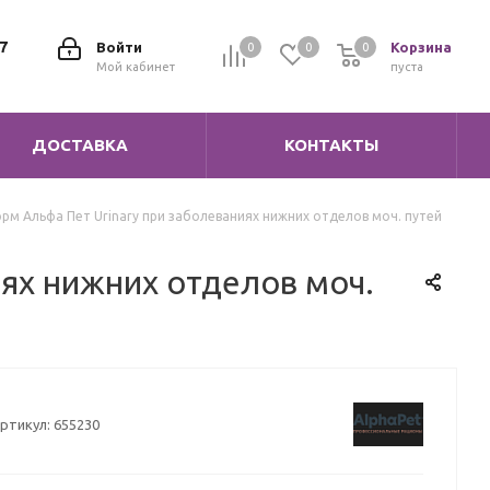
7
Войти
Корзина
0
0
0
0
Мой кабинет
пуста
ДОСТАВКА
КОНТАКТЫ
рм Альфа Пет Urinary при заболеваниях нижних отделов моч. путей
иях нижних отделов моч.
ртикул:
655230