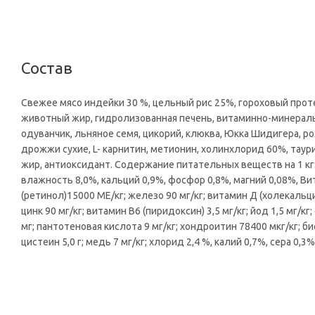
Состав
Свежее мясо индейки 30 %, цельный рис 25%, гороховый прот
животный жир, гидролизованная печень, витаминно-минеральн
одуванчик, льняное семя, цикорий, клюква, Юкка Шидигера, розм
дрожжи сухие, L- карнитин, метионин, холинхлорид 60%, таурин
жир, антиоксидант. Содержание питательных веществ на 1 кг: 
влажность 8,0%, кальций 0,9%, фосфор 0,8%, магний 0,08%, Вит
(ретинол)15000 МЕ/кг; железо 90 мг/кг; витамин Д (холекальци
цинк 90 мг/кг; витамин В6 (пиридоксин) 3,5 мг/кг; йод 1,5 мг/кг
мг; пантотеновая кислота 9 мг/кг; хондроитин 78400 мкг/кг; би
цистеин 5,0 г; медь 7 мг/кг; хлорид 2,4 %, калий 0,7%, сера 0,3%