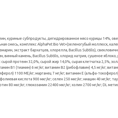
еин, куриные субпродукты, дегидрированное мясо курицы 14%, ове
ая смесь, комплекс AlphaPet Bio Vet+(зеленогубый моллюск, кале
арин, экстракт бархатцев, хлорелла, Bacillus Subtilis), свеклович
, винный камень, Bacillus Subtilis, хлорид натрия, сушеное яблоко,
сырой протеин 32,0%, сырой жир 14,0%, сырая клетчатка 2,5%, зола
амин В1 (тиамин) 6 мг/кг; витамин В2 (рибофлавин) 4,5 мг/кг; вита
ферол) 1100 МЕ/кг; марганец 7 мг/кг; витамин Е (альфа-токоферол)
; фолиевая кислота 900 мкг/кг; селен 250 мкг/кг; ниацин 40 мг/кг; та
отин 80 мкг/кг; глюкозамин 22400 мкг/кг; холин 2700 мг/кг; DL мети