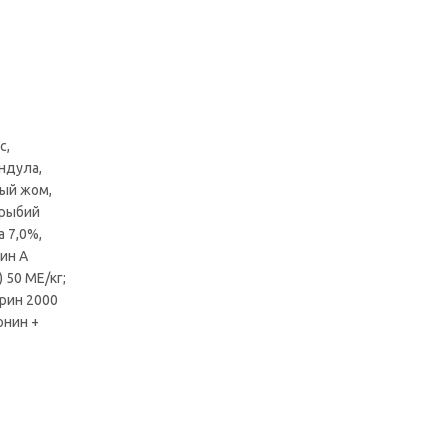
с,
ндула,
ный жом,
 рыбий
 7,0%,
мин А
 50 МЕ/кг;
урин 2000
онин +