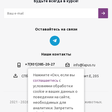
Будьте всегда в курсе!
Оставайтесь на связи
Наши контакты
+7(931)385-20-27
info@lapus.ru
Нажмите «Ок», если вы
СПб, пр.Обуховской Обороны, д.116, лит.Е, 205
соглашаетесь
с
условиями обработки
cookie и ваших данных о
поведении на сайте,
2021 - 2026 © Lapus.ru - магазин товаров для животных.
необходимых для
аналитики. Запретить