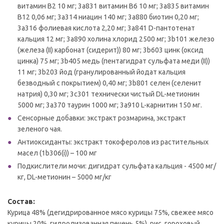
витамин B2 10 мг; 3a831 витамин B6 10 мг; 3a835 витамин
В12 0,06 мг; 3a314 ниацин 140 мг; 3a880 биотин 0,20 мг;
3a316 фолиевая кислота 2,20 мг; 3a841 D-пантотенат
кальция 12 мг; 3a890 холина хлорид 2500 мг; 3b101 железо
(железа (II) карбонат (сидерит)) 80 мг; 3b603 цинк (оксид
цинка) 75 мг; 3b405 медь (пентагидрат сульфата меди (II))
11 мг; 3b203 йод (гранулированный йодат кальция
безводный с покрытием) 0,40 мг; 3b801 селен (селенит
натрия) 0,30 мг; 3c301 технически чистый DL-метионин
5000 мг; 3a370 таурин 1000 мг; 3a910 L-карнитин 150 мг.
Сенсорные добавки: экстракт розмарина, экстракт
зеленого чая.
Антиоксиданты: экстракт токоферолов из растительных
масел (1b306(i)) – 100 мг
Подкислители мочи: дигидрат сульфата кальция - 4500 мг/
кг, DL-метионин – 5000 мг/кг
Состав:
Курица 48% (дегидрированное мясо курицы 75%, свежее мясо
курицы 20%, гидролизованная печень 5%), рис, гороховый