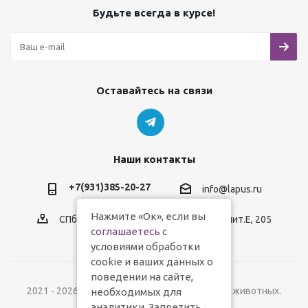
Будьте всегда в курсе!
Оставайтесь на связи
Наши контакты
+7(931)385-20-27
info@lapus.ru
Нажмите «Ок», если вы
СПб, пр.Обуховской Обороны, д.116, лит.Е, 205
соглашаетесь
с
условиями обработки
cookie и ваших данных о
поведении на сайте,
2021 - 2026 © Lapus.ru - магазин товаров для животных.
необходимых для
аналитики. Запретить