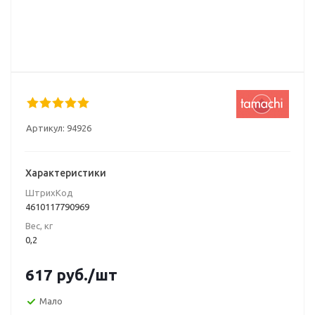
Артикул:
94926
Характеристики
ШтрихКод
4610117790969
Вес, кг
0,2
617
руб.
/шт
Мало