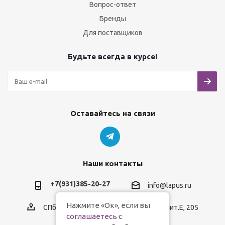
Вопрос-ответ
Бренды
Для поставщиков
Будьте всегда в курсе!
Оставайтесь на связи
Наши контакты
+7(931)385-20-27
info@lapus.ru
Нажмите «Ок», если вы
СПб, пр.Обуховской Обороны, д.116, лит.Е, 205
соглашаетесь
с