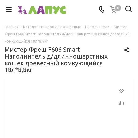
0
Главная
-
Каталог товаров для животных
-
Наполнители
-
Мистер
Фреш F606 Smart Наполнитель д/длинношерстных кошек древесный
комкующийся 18л*8,8кг
Мистер Фреш F606 Smart
Наполнитель д/длинношерстных
кошек древесный комкующийся
18л*8,8кг