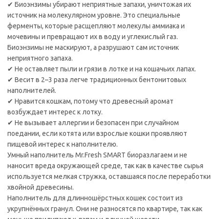
✔ Биоэнзимы убирают неприятные запахи, уничтожая их
источник на молекулярном уровне. Это специальные
ферменты, которые расщепляют молекулы аммиака и
мочевины и превращают их в воду и углекислый газ.
Биоэнзимы не маскируют, а разрушают сам источник
неприятного запаха.
✔ Не оставляет пыли и грязи в лотке и на кошачьих лапах.
✔ Весит в 2–3 раза легче традиционных бентонитовых
наполнителей.
✔ Нравится кошкам, потому что древесный аромат
возбуждает интерес к лотку.
✔ Не вызывает аллергии и безопасен при случайном
поедании, если котята или взрослые кошки проявляют
пищевой интерес к наполнителю.
Умный наполнитель Mr.Fresh SMART биоразлагаем и не
наносит вреда окружающей среде, так как в качестве сырья
используется мелкая стружка, оставшаяся после переработки
хвойной древесины.
Наполнитель для длинношёрстных кошек состоит из
укрупнённых гранул. Они не разносятся по квартире, так как