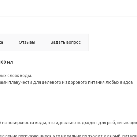
ка
Отзывы
Задать вопрос
100 мл
зных слоях воды.
ами плавучести для целевого и здорового питания любых видов
щий на поверхности воды, что идеально подходит для рыб, питающих
и медленно погружающиеся, что идеально подходит для рыб, питаю