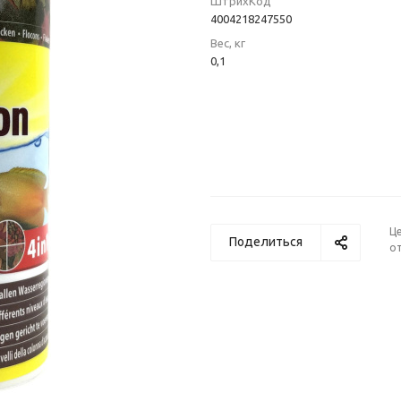
ШтрихКод
4004218247550
Вес, кг
0,1
Ц
Поделиться
от