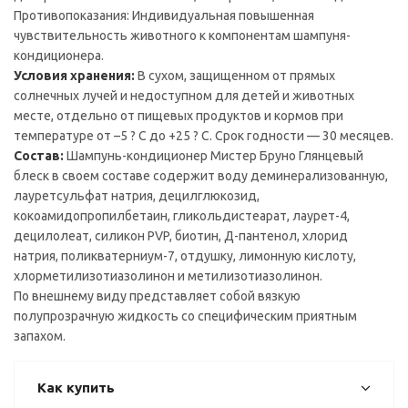
Противопоказания: Индивидуальная повышенная
чувствительность животного к компонентам шампуня-
кондиционера.
Условия хранения:
В сухом, защищенном от прямых
солнечных лучей и недоступном для детей и животных
месте, отдельно от пищевых продуктов и кормов при
температуре от –5 ? С до +25 ? С. Срок годности — 30 месяцев.
Состав:
Шампунь-кондиционер Мистер Бруно Глянцевый
блеск в своем составе содержит воду деминерализованную,
лауретсульфат натрия, децилглюкозид,
кокоамидопропилбетаин, гликольдистеарат, лаурет-4,
децилолеат, силикон PVP, биотин, Д-пантенол, хлорид
натрия, поликватерниум-7, отдушку, лимонную кислоту,
хлорметилизотиазолинон и метилизотиазолинон.
По внешнему виду представляет собой вязкую
полупрозрачную жидкость со специфическим приятным
запахом.
Как купить