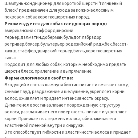
Шампунь-кондиционер для короткой шерсти "Глянцевый
блеск" предназначен для ухода за кожно-волосяным
покровом собак короткошерстных пород.
Рекомендуется для собак следующих пород:
американский стаффордширский
терьер,далматин,доберман,бульдог,лабрадор
ретривер,боксер,бультерьер,родезийский риджбек,бассет-
хаунд,стаффордширский терьер,бигль,короткошерстная
такса.
Подходит для любых собак, которым необходимо придать
шерсти блеск, прилегание и выпрямление.
Фармакологические свойства:
Входящий в состав шампуня биотин питает и смягчает кожу,
снимает зуд, раздражение и шелушение, укрепляет корни
волос, оживляет и придает интенсивность окрасу.
Д-пантенол восстанавливает поврежденную структуру
волоса, разглаживает его поверхность, питает и укрепляет
корни. Проникает в стержень волоса, обволакивая его
эластичной пленкой внутри и снаружи.
Это способствует гибкости и эластичности волоса и придает