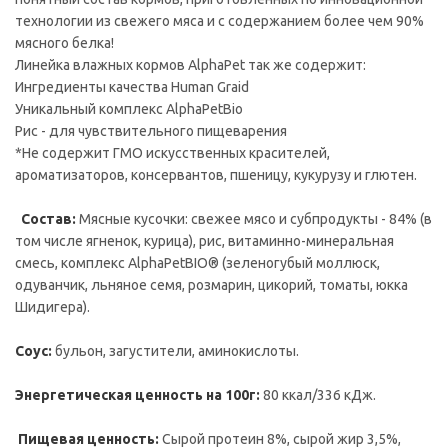
технологии из свежего мяса и с содержанием более чем 90%
мясного белка!
Линейка влажных кормов AlphaPet так же содержит:
Ингредиенты качества Human Graid
Уникальный комплекс AlphaPetBio
Рис - для чувствительного пищеварения
*Не содержит ГМО искусственных красителей,
ароматизаторов, консервантов, пшеницу, кукурузу и глютен.
Состав:
Мясные кусочки: свежее мясо и субпродукты - 84% (в
том числе ягненок, курица), рис, витаминно-минеральная
смесь, комплекс AlphaPetBIO® (зеленогубый моллюск,
одуванчик, льняное семя, розмарин, цикорий, томаты, юкка
Шидигера).
Соус:
бульон, загустители, аминокислоты.
Энергетическая ценность на 100г:
80 ккал/336 кДж.
Пищевая ценность:
Сырой протеин 8%, сырой жир 3,5%,