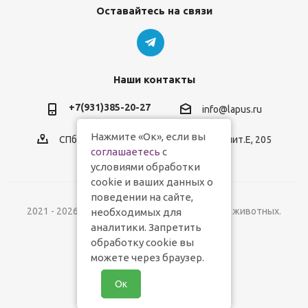
Оставайтесь на связи
Наши контакты
+7(931)385-20-27
info@lapus.ru
Нажмите «Ок», если вы
СПб, пр.Обуховской Обороны, д.116, лит.Е, 205
соглашаетесь
с
условиями обработки
cookie и ваших данных о
поведении на сайте,
2021 - 2026 © Lapus.ru - магазин товаров для животных.
необходимых для
аналитики. Запретить
обработку cookie вы
можете через браузер.
Ок