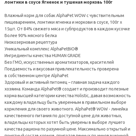
ломтики в соусе Ягненок и тушеная морковь 100г
Влажный корм для собак AlphaPet WOW с чувствительным
пищеварением, ломтики ягненка и моркови в соусе, 100г х
15шт. От 84% свежего мяса и субпродуктов в каждом кусочке
Более 90% мясного белка
Низкозерновая рецептура
Уникальный комплекс AlphaPetBIO®
Ингредиенты качества HUMAN GRADE
Без ГМО, искусственных ароматизаторов, красителей
Поедаемость и вкусовая привлекательность проверена
в собственном центре AlphaPet
Здоровый и активный питомец – главная задача каждого
хозяина. Команда AlphaPet® создает и производит полезные
корма высшей категории качества Holistiс, давая возможность
каждому владельцу быть уверенным в правильном выборе
кормления для своего животного. AlphaPet® WOW - линейка
качественного питания по доступной цене для животных,
владельцы которых хотят быть уверены в выборе лучшего
качества рациона по разумной цене. Максимально открытый и
понятный состав кормов, приготовленных по инновационной