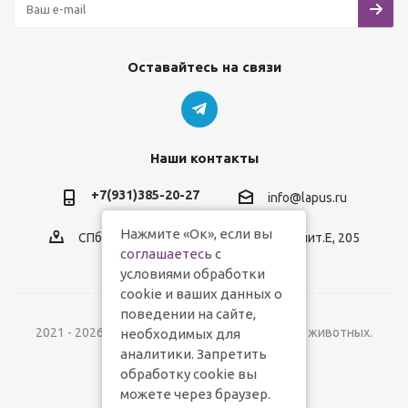
Оставайтесь на связи
Наши контакты
+7(931)385-20-27
info@lapus.ru
Нажмите «Ок», если вы
СПб, пр.Обуховской Обороны, д.116, лит.Е, 205
соглашаетесь
с
условиями обработки
cookie и ваших данных о
поведении на сайте,
2021 - 2026 © Lapus.ru - магазин товаров для животных.
необходимых для
аналитики. Запретить
обработку cookie вы
можете через браузер.