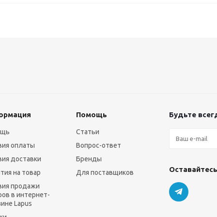
ормация
Помощь
Будьте всегд
ощь
Статьи
вия оплаты
Вопрос-ответ
вия доставки
Бренды
Оставайтесь
нтия на товар
Для поставщиков
вия продажи
ров в интернет-
зине Lapus