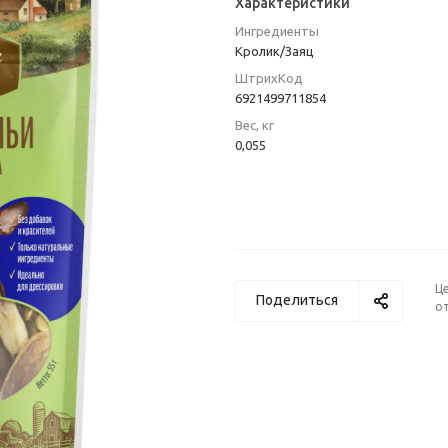
Характеристики
Ингредиенты
Кролик/Заяц
ШтрихКод
6921499711854
Вес, кг
0,055
Ц
Поделиться
от