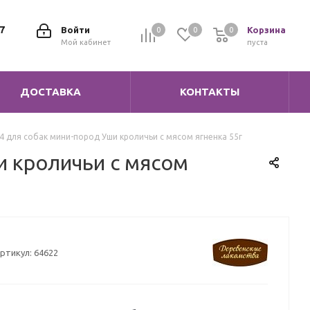
7
Войти
Корзина
0
0
0
0
Мой кабинет
пуста
ДОСТАВКА
КОНТАКТЫ
 для собак мини-пород Уши кроличьи с мясом ягненка 55г
и кроличьи с мясом
ртикул:
64622