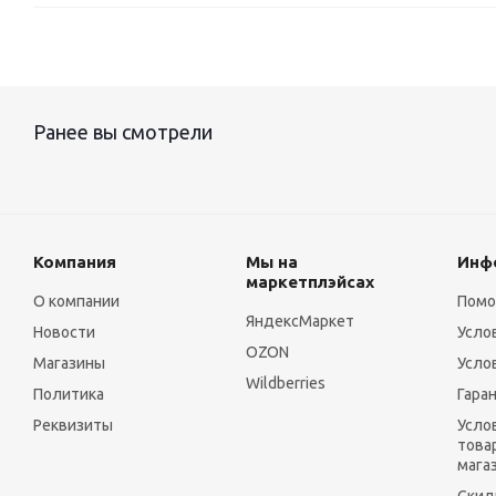
Ранее вы смотрели
Компания
Мы на
Инф
маркетплэйсах
О компании
Пом
ЯндексМаркет
Новости
Усло
OZON
Магазины
Усло
Wildberries
Политика
Гара
Реквизиты
Усло
това
мага