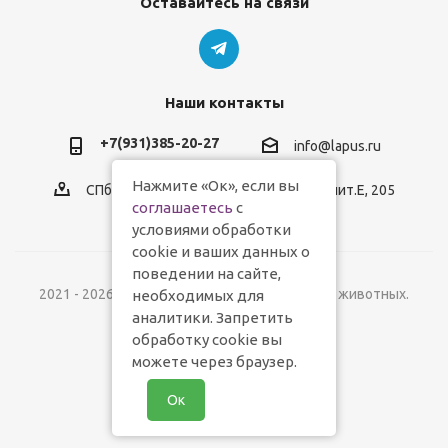
Оставайтесь на связи
Наши контакты
+7(931)385-20-27
info@lapus.ru
Нажмите «Ок», если вы
СПб, пр.Обуховской Обороны, д.116, лит.Е, 205
соглашаетесь
с
условиями обработки
cookie и ваших данных о
поведении на сайте,
2021 - 2026 © Lapus.ru - магазин товаров для животных.
необходимых для
аналитики. Запретить
обработку cookie вы
можете через браузер.
Ок