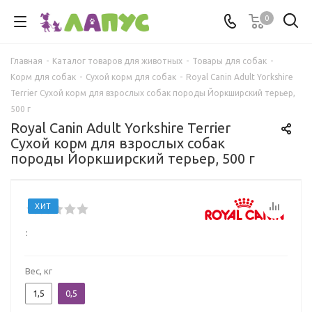
0
Главная
-
Каталог товаров для животных
-
Товары для собак
-
Корм для собак
-
Сухой корм для собак
-
Royal Canin Adult Yorkshire
Terrier Сухой корм для взрослых собак породы Йоркширский терьер,
500 г
Royal Canin Adult Yorkshire Terrier
Сухой корм для взрослых собак
породы Йоркширский терьер, 500 г
ХИТ
:
Вес, кг
1,5
0,5