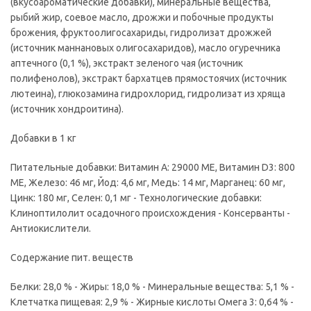
(вкусоароматические добавки), минеральные вещества,
рыбий жир, соевое масло, дрожжи и побочные продукты
брожения, фруктоолигосахариды, гидролизат дрожжей
(источник мaннановых олигосахаридов), масло огуречника
аптечного (0,1 %), экстракт зеленого чая (источник
полифенолов), экстракт бархатцев прямостоячих (источник
лютеина), глюкозамина гидрохлорид, гидролизат из хряща
(источник хондроитина).
Добавки в 1 кг
Питательные добавки: Витамин A: 29000 ME, Витамин D3: 800
ME, Железо: 46 мг, Йод: 4,6 мг, Медь: 14 мг, Марганец: 60 мг,
Цинк: 180 мг, Ceлeн: 0,1 мг - Технологические добавки:
Клиноптилолит осадочного происхождения - Консерванты -
Антиокислители.
Содержание пит. веществ
Белки: 28,0 % - Жиры: 18,0 % - Минеральные вещества: 5,1 % -
Клетчатка пищевая: 2,9 % - Жирные кислоты Омега 3: 0,64 % -