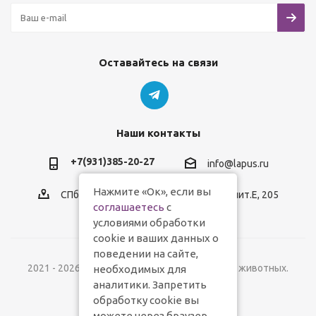
Оставайтесь на связи
Наши контакты
+7(931)385-20-27
info@lapus.ru
Нажмите «Ок», если вы
СПб, пр.Обуховской Обороны, д.116, лит.Е, 205
соглашаетесь
с
условиями обработки
cookie и ваших данных о
поведении на сайте,
2021 - 2026 © Lapus.ru - магазин товаров для животных.
необходимых для
аналитики. Запретить
обработку cookie вы
можете через браузер.