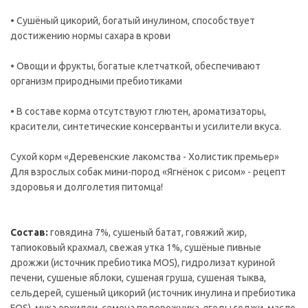
• Сушёный цикорий, богатый инулином, способствует
достижению нормы сахара в крови
• Овощи и фрукты, богатые клетчаткой, обеспечивают
организм природными пребиотиками
• В составе корма отсутствуют глютен, ароматизаторы,
красители, синтетические консерванты и усилители вкуса.
Сухой корм «Деревенские лакомства - Холистик премьер»
Для взрослых собак мини-пород «Ягнёнок с рисом» - рецепт
здоровья и долголетия питомца!
Состав:
говядина 7%, сушеный батат, говяжий жир,
тапиоковый крахмал, свежая утка 1%, сушёные пивные
дрожжи (источник пребиотика MOS), гидролизат куриной
печени, сушеные яблоки, сушеная груша, сушеная тыква,
сельдерей, сушеный цикорий (источник инулина и пребиотика