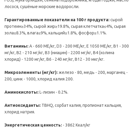
FOS), мука орхидеи, семена подорожника, ягоды годжи, масло
лосося, сушёные морские водоросли.
Гарантированные показатели на 100 г продукта:
сырой
протеин≥34%, сырой жир≥19.8%, сырая клетчатка≤4%, сырая
зола≤8.3%, влага≤9%, кальций≥1.8%, фосфор≥1.1%.
Витамины:
А - 660 МЕ/кг, D3 - 200 МЕ/кг, E 1050 МЕ/кг, B1 - 300
мг/кг, B2 - 210 мг/кг, B3 (ниацин) - 2200 мг/кг, В4 (холина
хлорид) - 1200 мг/кг, B6 - 240 мг/кг, B12 - 30 мкг/кг.
Микроэлементы (мг/кг):
железо - 80, медь - 200, марганец -
200, цинк - 1000, хлорид калия 200.
Аминокислоты:
L-лизин - 0.2%.
Антиоксиданты:
TBHQ, сорбат калия, пропионат кальция,
хлорид натрия.
Энергетическая ценность:
- 3862 Ккал/кг