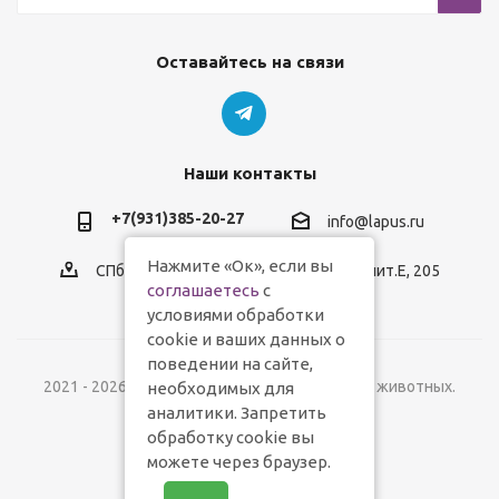
Оставайтесь на связи
Наши контакты
+7(931)385-20-27
info@lapus.ru
Нажмите «Ок», если вы
СПб, пр.Обуховской Обороны, д.116, лит.Е, 205
соглашаетесь
с
условиями обработки
cookie и ваших данных о
поведении на сайте,
2021 - 2026 © Lapus.ru - магазин товаров для животных.
необходимых для
аналитики. Запретить
обработку cookie вы
можете через браузер.