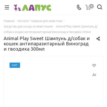
0
Главная
-
Каталог товаров для животных
-
Средства для ухода за животными
-
Animal Play Sweet Шампунь д/
собак и кошек антипаразитарный Виноград и гвоздика 300мл
Animal Play Sweet Шампунь д/собак и
кошек антипаразитарный Виноград
и гвоздика 300мл
ХИТ