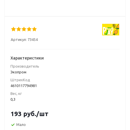
Артикул:
73454
Характеристики
Производитель
Экопром
ШтрихКод
4610117794981
Вес, кг
0,3
193
руб.
/шт
Мало