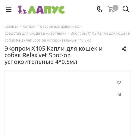
0
Главная
-
Каталог товаров для животных
-
Средства для ухода за животными
-
Экопром X105 Капли для кошек и
собак Relaxivet Spot-on успокоительные 4*0.5мл
Экопром X105 Капли для кошек и
собак Relaxivet Spot-on
успокоительные 4*0.5мл