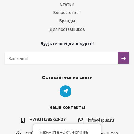
Статьи
Вопрос-ответ
Бренды
Для поставщиков
Будьте всегда в курсе!
Оставайтесь на связи
Наши контакты
+7(931)385-20-27
info@lapus.ru
Нажмите «Ок», если вы
СПб, пр.Обуховской Обороны, д.116, лит.Е, 205