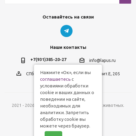
Оставайтесь на связи
Наши контакты
+7(931)385-20-27
info@lapus.ru
Нажмите «Ок», если вы
СПб, пр.Обуховской Обороны, д.116, лит.Е, 205
соглашаетесь
с
условиями обработки
cookie и ваших данных о
поведении на сайте,
2021 - 2026 © Lapus.ru - магазин товаров для животных.
необходимых для
аналитики. Запретить
обработку cookie вы
можете через браузер.