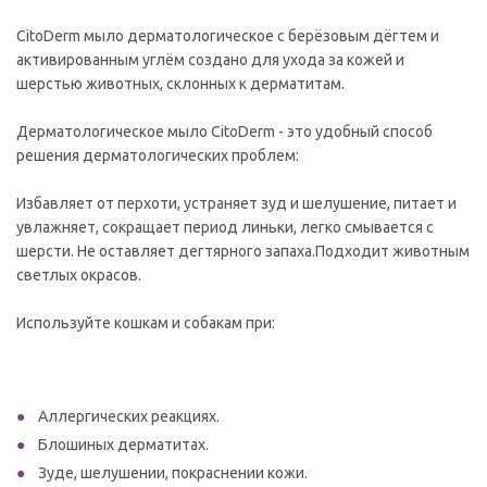
CitoDerm мыло дерматологическое с берёзовым дёгтем и
активированным углём создано для ухода за кожей и
шерстью животных, склонных к дерматитам.
Дерматологическое мыло CitoDerm - это удобный способ
решения дерматологических проблем:
Избавляет от перхоти, устраняет зуд и шелушение, питает и
увлажняет, сокращает период линьки, легко смывается с
шерсти. Не оставляет дегтярного запаха.Подходит животным
светлых окрасов.
Используйте кошкам и собакам при:
Аллергических реакциях.
Блошиных дерматитах.
Зуде, шелушении, покраснении кожи.