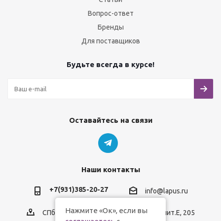
Вопрос-ответ
Бренды
Для поставщиков
Будьте всегда в курсе!
Оставайтесь на связи
Наши контакты
+7(931)385-20-27
info@lapus.ru
Нажмите «Ок», если вы
СПб, пр.Обуховской Обороны, д.116, лит.Е, 205