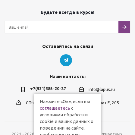
Будьте всегда в курсе!
Оставайтесь на связи
Наши контакты
+7(931)385-20-27
info@lapus.ru
Нажмите «Ок», если вы
СПб, пр.Обуховской Обороны, д.116, лит.Е, 205
соглашаетесь
с
условиями обработки
cookie и ваших данных о
поведении на сайте,
2021 - 2026 © Lapus.ru - магазин товаров для животных.
необходимых для