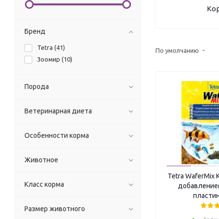
Ко
Бренд
Tetra (
41
)
По умолчанию
Зоомир (
10
)
Порода
Ветеринарная диета
Особенности корма
Животное
Tetra WaferMix 
Класс корма
добавлением
пластин
Размер животного