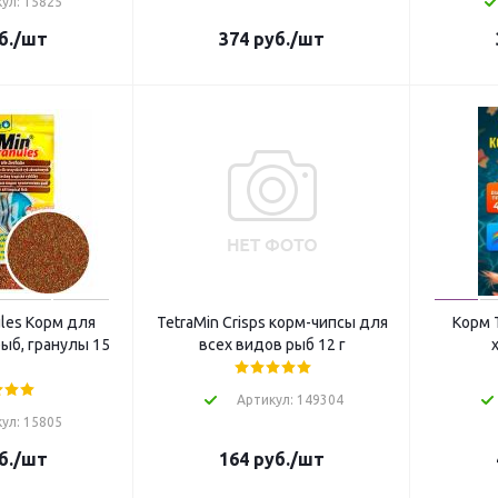
ул: 15825
б.
/шт
374
руб.
/шт
ules Корм для
TetraMin Crisps корм-чипсы для
Корм 
ыб, гранулы 15
всех видов рыб 12 г
Артикул: 149304
ул: 15805
б.
/шт
164
руб.
/шт