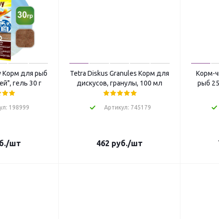
ay Корм для рыб
Tetra Diskus Granules Корм для
Корм-ч
й", гель 30 г
дискусов, гранулы, 100 мл
рыб 25
ул: 198999
Артикул: 745179
б.
/шт
462
руб.
/шт