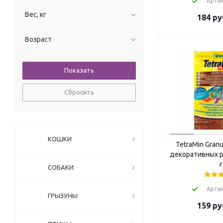
Артик
Вес, кг
184
ру
Возраст
Сбросить
КОШКИ
TetraMin Gran
декоративных р
г
СОБАКИ
Артик
ГРЫЗУНЫ
159
ру