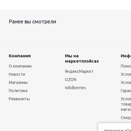
Ранее вы смотрели
Компания
Мы на
Инф
маркетплэйсах
О компании
Пом
ЯндексМаркет
Новости
Усло
OZON
Магазины
Усло
Wildberries
Политика
Гара
Реквизиты
Усло
това
мага
Скид
Нажмите «Ок