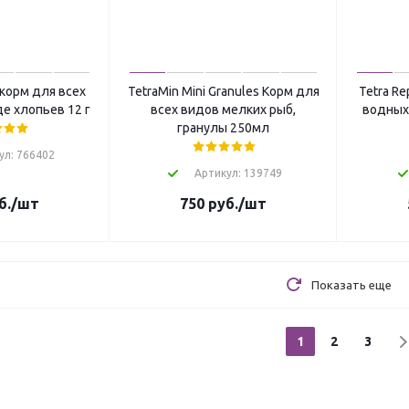
 корм для всех
TetraMin Mini Granules Корм для
Tetra Re
е хлопьев 12 г
всех видов мелких рыб,
водных 
гранулы 250мл
ул: 766402
Артикул: 139749
б.
/шт
750
руб.
/шт
Показать еще
1
2
3