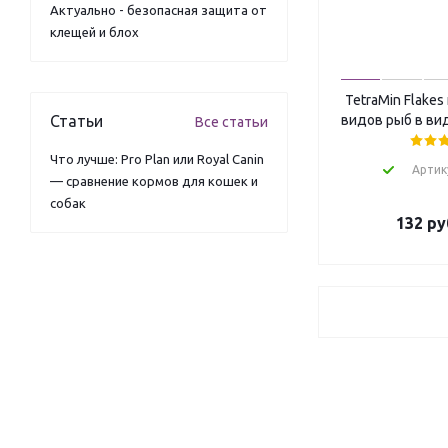
Актуально - безопасная защита от
клещей и блох
TetraMin Flakes
Статьи
видов рыб в вид
Все статьи
Что лучше: Pro Plan или Royal Canin
Артик
— сравнение кормов для кошек и
собак
132
ру