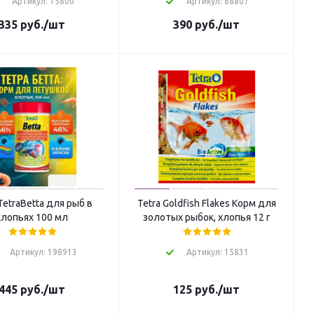
Артикул: 15800
Артикул: 88807
335
руб.
/шт
390
руб.
/шт
TetraBetta для рыб в
Tetra Goldfish Flakes Корм для
хлопьях 100 мл
золотых рыбок, хлопья 12 г
Артикул: 198913
Артикул: 15831
445
руб.
/шт
125
руб.
/шт