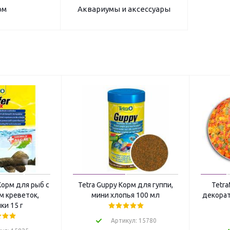
рм
Аквариумы и аксессуары
Корм для рыб с
Tetra Guppy Корм для гуппи,
Tetra
 креветок,
мини хлопья 100 мл
декорат
ки 15 г
Артикул: 15780