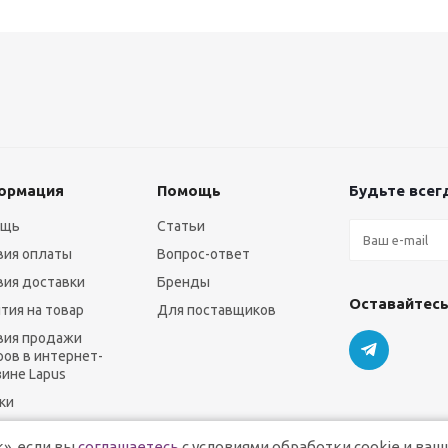
ормация
Помощь
Будьте всегд
ощь
Статьи
вия оплаты
Вопрос-ответ
вия доставки
Бренды
Оставайтесь
нтия на товар
Для поставщиков
вия продажи
ров в интернет-
зине Lapus
ки
», если вы
соглашаетесь
с условиями обработки cookie и ваш