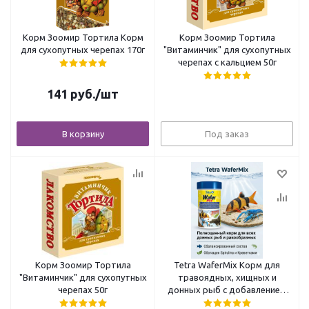
Корм Зоомир Тортила Корм
Корм Зоомир Тортила
для сухопутных черепах 170г
"Витаминчик" для сухопутных
черепах с кальцием 50г
141
руб.
/шт
В корзину
Под заказ
Корм Зоомир Тортила
Tetra WaferMix Корм для
"Витаминчик" для сухопутных
травоядных, хищных и
черепах 50г
донных рыб с добавлением
креветок, 100 мл