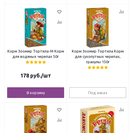
Корм Зоомир Тортила-М Корм
Корм Зоомир Тортила Корм
для водяных черепах 50г
для сухопутных черепах,
гранулы 150г
178
руб.
/шт
В корзину
Под заказ