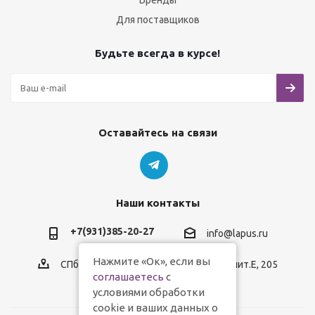
Бренды
Для поставщиков
Будьте всегда в курсе!
Оставайтесь на связи
Наши контакты
+7(931)385-20-27
info@lapus.ru
Нажмите «Ок», если вы
СПб, пр.Обуховской Обороны, д.116, лит.Е, 205
соглашаетесь
с
условиями обработки
cookie и ваших данных о