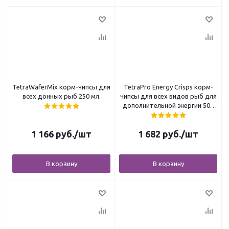
TetraWaferMix корм-чипсы для
TetraPro Energy Crisps корм-
всех донных рыб 250 мл.
чипсы для всех видов рыб для
дополнительной энергии 500
мл
1 166
руб.
/шт
1 682
руб.
/шт
В корзину
В корзину