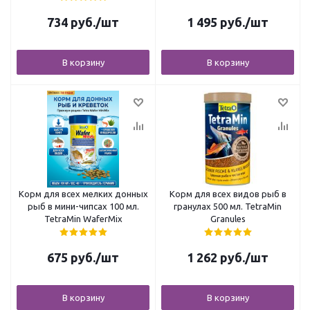
734
руб.
/шт
1 495
руб.
/шт
В корзину
В корзину
Корм для всех мелких донных
Корм для всех видов рыб в
рыб в мини-чипсах 100 мл.
гранулах 500 мл. TetraMin
TetraMin WaferMix
Granules
675
руб.
/шт
1 262
руб.
/шт
В корзину
В корзину