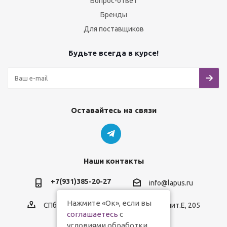
Вопрос-ответ
Бренды
Для поставщиков
Будьте всегда в курсе!
Оставайтесь на связи
Наши контакты
+7(931)385-20-27
info@lapus.ru
Нажмите «Ок», если вы
СПб, пр.Обуховской Обороны, д.116, лит.Е, 205
соглашаетесь
с
условиями обработки