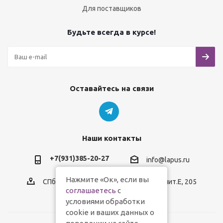
Для поставщиков
Будьте всегда в курсе!
Оставайтесь на связи
Наши контакты
+7(931)385-20-27
info@lapus.ru
Нажмите «Ок», если вы
СПб, пр.Обуховской Обороны, д.116, лит.Е, 205
соглашаетесь
с
условиями обработки
cookie и ваших данных о