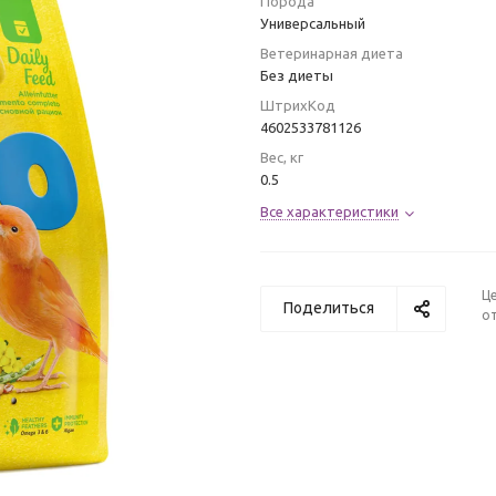
Порода
Универсальный
Ветеринарная диета
Без диеты
ШтрихКод
4602533781126
Вес, кг
0.5
Все характеристики
Ц
Поделиться
от