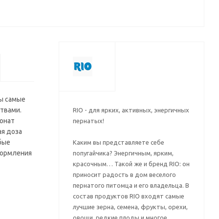
ны самые
твами.
RIO - для ярких, активных, энергичных
конат
пернатых!
ая доза
бые
Каким вы представляете себе
кормления
попугайчика? Энергичным, ярким,
красочным… Такой же и бренд RIO: он
приносит радость в дом веселого
пернатого питомца и его владельца. В
состав продуктов RIO входят самые
лучшие зерна, семена, фрукты, орехи,
овощи, редкие плоды и многое