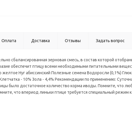
Оплата
Доставка
Отзывы
Задать вопрос
ельно сбалансированная зерновая смесь, в состав которой отобра
бразие обеспечит птицу всеми необходимыми питательными вещес
о желтое Нуг абиссинский Полезные семена Водоросли (0,1%) Глю
 Клетчатка - 10% Зола - 4,4% Рекомендации по применению: Суточн
птицы было достаточное количество корма иводы. Помните, что лю
мните, что впериод линьки птице требуется специальный режим 