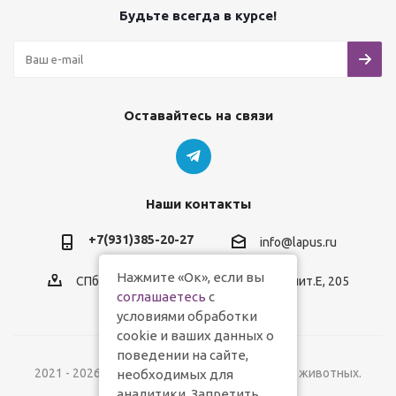
Будьте всегда в курсе!
Оставайтесь на связи
Наши контакты
+7(931)385-20-27
info@lapus.ru
Нажмите «Ок», если вы
СПб, пр.Обуховской Обороны, д.116, лит.Е, 205
соглашаетесь
с
условиями обработки
cookie и ваших данных о
поведении на сайте,
2021 - 2026 © Lapus.ru - магазин товаров для животных.
необходимых для
аналитики. Запретить