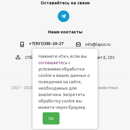
Оставайтесь на связи
Наши контакты
+7(931)385-20-27
info@lapus.ru
Нажмите «Ок», если вы
СПб, пр.Обуховской Обороны, д.116, лит.Е, 205
соглашаетесь
с
условиями обработки
cookie и ваших данных о
поведении на сайте,
2021 - 2026 © Lapus.ru - магазин товаров для животных.
необходимых для
аналитики. Запретить
обработку cookie вы
можете через браузер.
Ок