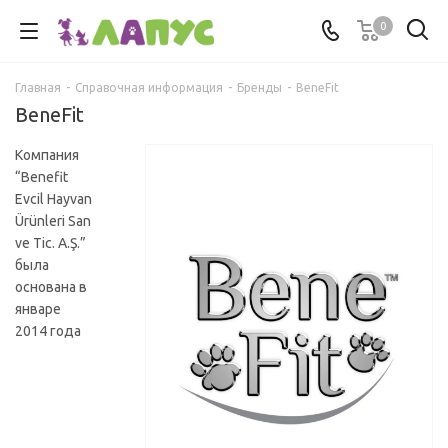
0
Главная
-
Справочная информация
-
Бренды
-
BeneFit
BeneFit
Компания
“Benefit
Evcil Hayvan
Ürünleri San
ve Tic. A.Ş.”
была
основана в
январе
2014 года