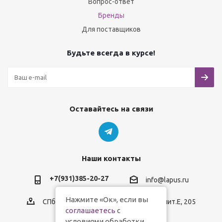
Вопрос-ответ
Бренды
Для поставщиков
Будьте всегда в курсе!
Оставайтесь на связи
Наши контакты
+7(931)385-20-27
info@lapus.ru
Нажмите «Ок», если вы
СПб, пр.Обуховской Обороны, д.116, лит.Е, 205
соглашаетесь
с
условиями обработки