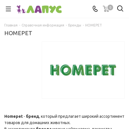
0
Главная
-
Справочная информация
-
Бренды
-
HOMEPET
HOMEPET
Homepet
-
бренд
, который предлагает широкий ассортимент
товаров для домашних животных.
В ассортименте
бренда
можно найти корма, лакомства,