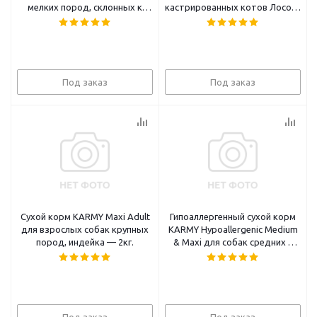
мелких пород, склонных к
кастрированных котов Лосось
пищевой аллергии Ягненок 2кг
1,5кг
Под заказ
Под заказ
Сухой корм KARMY Maxi Adult
Гипоаллергенный сухой корм
для взрослых собак крупных
KARMY Hypoallergenic Medium
пород, индейка — 2кг.
& Maxi для собак средних и
крупных пород Утка
Под заказ
Под заказ