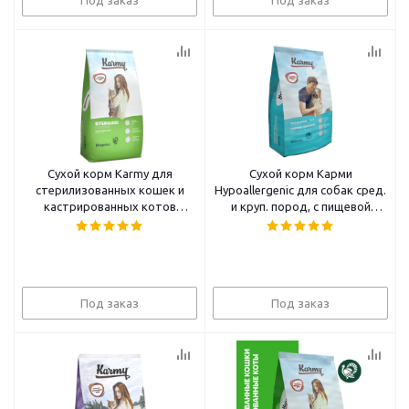
Сухой корм Karmy для
Сухой корм Карми
стерилизованных кошек и
Hypoallergenic для собак сред.
кастрированных котов
и круп. пород, с пищевой
Индейка 10кг
аллергией Ягненок 2кг
Под заказ
Под заказ