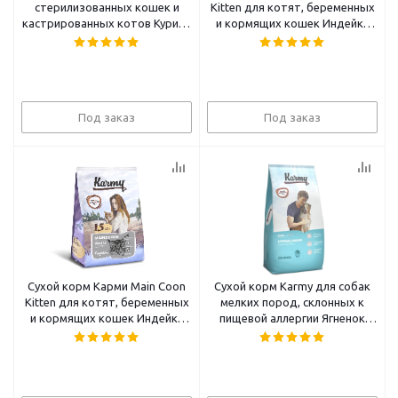
стерилизованных кошек и
Kitten для котят, беременных
кастрированных котов Курица
и кормящих кошек Индейка
10кг
400г
Под заказ
Под заказ
Сухой корм Карми Main Coon
Сухой корм Karmy для собак
Kitten для котят, беременных
мелких пород, склонных к
и кормящих кошек Индейка
пищевой аллергии Ягненок
1,5кг
10кг