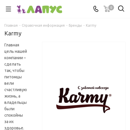
0
Главная
-
Справочная информация
-
Бренды
-
Karmy
Karmy
Главная
цель нашей
компании –
сделать
так, чтобы
питомцы
вели
счастливую
жизнь, а
владельцы
были
спокойны
за их
здоровье.