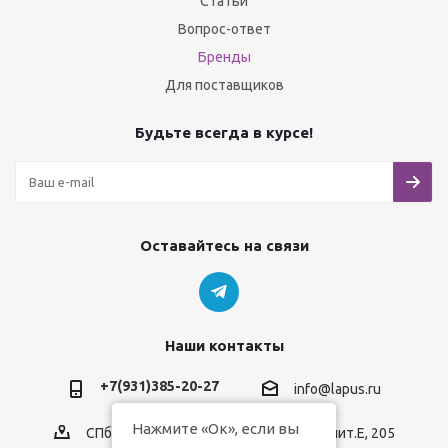
Статьи
Вопрос-ответ
Бренды
Для поставщиков
Будьте всегда в курсе!
Оставайтесь на связи
Наши контакты
+7(931)385-20-27
info@lapus.ru
Нажмите «Ок», если вы
СПб, пр.Обуховской Обороны, д.116, лит.Е, 205