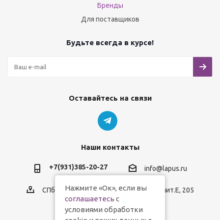
Бренды
Для поставщиков
Будьте всегда в курсе!
Оставайтесь на связи
Наши контакты
+7(931)385-20-27
info@lapus.ru
Нажмите «Ок», если вы
СПб, пр.Обуховской Обороны, д.116, лит.Е, 205
соглашаетесь
с
условиями обработки