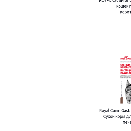
ROYAL CANIN Brit
кошек 
корот
Royal Canin Gastr
Сухой корм д
пече