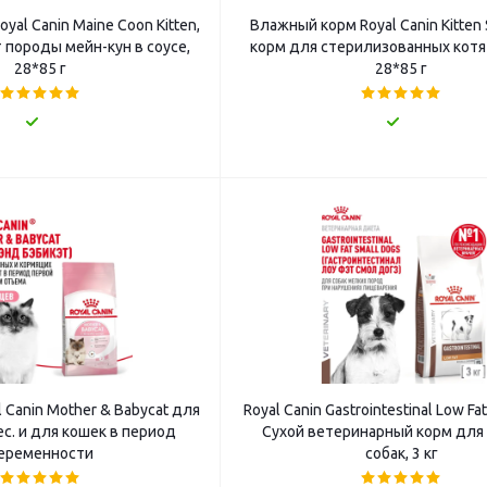
al Canin Maine Coon Kitten,
Влажный корм Royal Canin Kitten S
 породы мейн-кун в соусе,
корм для стерилизованных котя
28*85 г
28*85 г
 Canin Mother & Babycat для
Royal Canin Gastrointestinal Low Fa
ес. и для кошек в период
Сухой ветеринарный корм для
еременности
собак, 3 кг