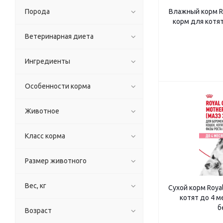
Порода
Влажный корм Roy
корм для котят
Ветеринарная диета
Ингредиенты
Особенности корма
Животное
Класс корма
Размер животного
Вес, кг
Сухой корм Royal
котят до 4 м
б
Возраст