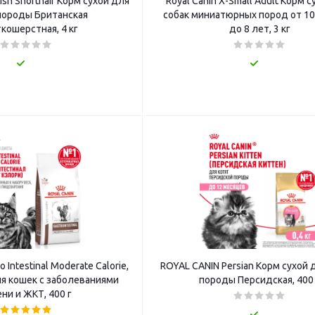
ish Shorthair Корм сухой для
Royal Canin X-Small Adult Корм 
породы Британская
собак миниатюрных пород от 10
кошерстная, 4 кг
до 8 лет, 3 кг
o Intestinal Moderate Calorie,
ROYAL CANIN Persian Корм сухой 
ля кошек с заболеваниями
породы Персидская, 400 
ни и ЖКТ, 400 г