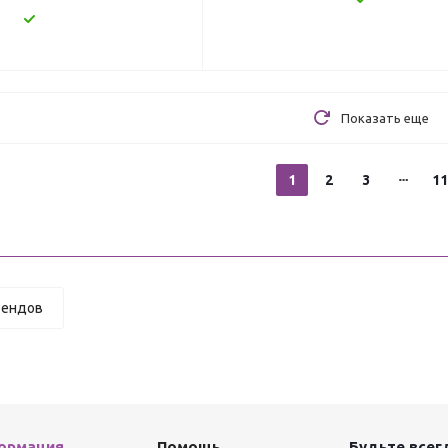
Показать еще
1
2
3
11
рендов
ормация
Помощь
Будьте всегд