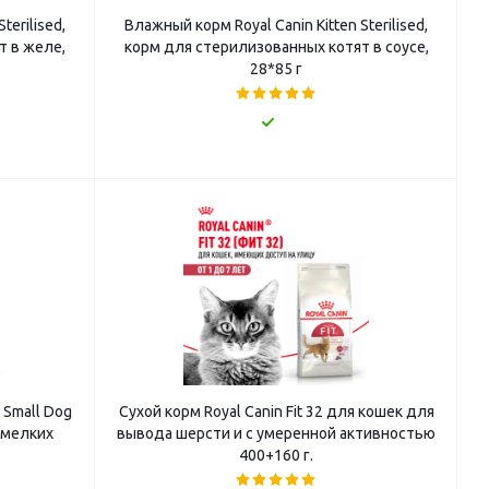
terilised,
Влажный корм Royal Canin Kitten Sterilised,
т в желе,
корм для стерилизованных котят в соусе,
28*85 г
t Small Dog
Сухой корм Royal Canin Fit 32 для кошек для
 мелких
вывода шерсти и с умеренной активностью
400+160 г.