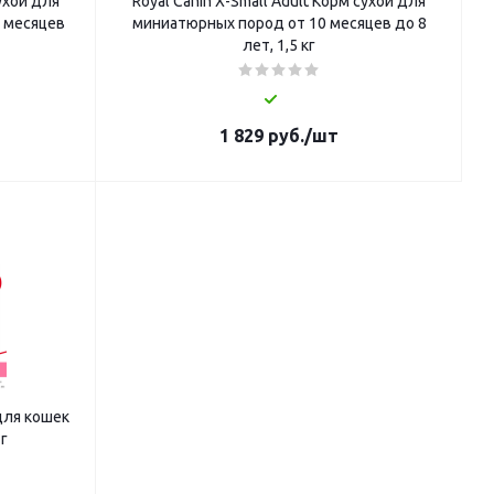
сухой для
Royal Canin X-Small Adult Корм сухой для
 месяцев
миниатюрных пород от 10 месяцев до 8
лет, 1,5 кг
1 829
руб.
/шт
для кошек
г