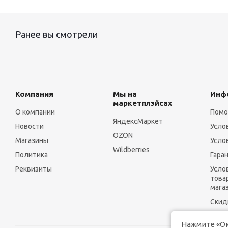
Ранее вы смотрели
Компания
Мы на
Инф
маркетплэйсах
О компании
Пом
ЯндексМаркет
Новости
Усло
OZON
Магазины
Усло
Wildberries
Политика
Гара
Реквизиты
Усло
това
мага
Скид
Нажмите «Ок