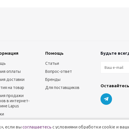
ормация
Помощь
Будьте всегд
ощь
Статьи
вия оплаты
Вопрос-ответ
вия доставки
Бренды
Оставайтесь
нтия на товар
Для поставщиков
вия продажи
ров в интернет-
зине Lapus
ки
», если вы
соглашаетесь
с условиями обработки cookie и ваш