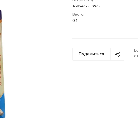
4605427239925
Вес, кг
0,1
Ц
Поделиться
от