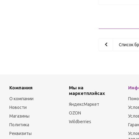
Список б
Компания
Мы на
Инф
маркетплэйсах
О компании
Пом
ЯндексМаркет
Новости
Усло
OZON
Магазины
Усло
Wildberries
Политика
Гара
Реквизиты
Усло