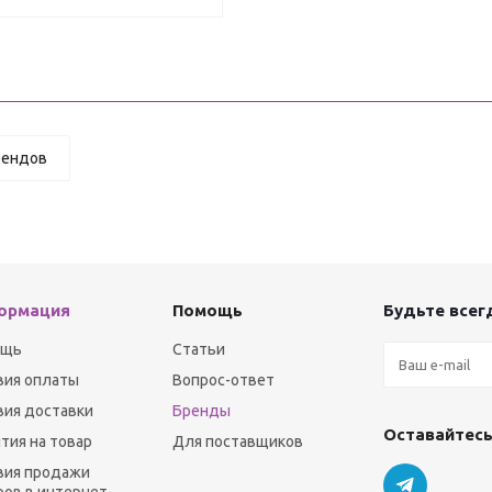
рендов
ормация
Помощь
Будьте всегд
ощь
Статьи
вия оплаты
Вопрос-ответ
вия доставки
Бренды
Оставайтесь
нтия на товар
Для поставщиков
вия продажи