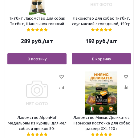
Титбит Лакомство для собак
Лакомство для собак Титбит,
Титбит, Шашлычок говяжий
соус мясной с говядиной, 150гр
289
руб.
/шт
192
руб.
/шт
В корзину
В корзину
Лакомство AlpenHof
Лакомство Мнямс Деликатес
Медальоны из курицы для мел
Пармская косточка для собак
собак и щенков 50г
размер XXL 120 г