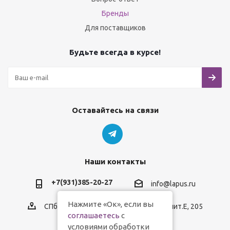
Бренды
Для поставщиков
Будьте всегда в курсе!
Оставайтесь на связи
Наши контакты
+7(931)385-20-27
info@lapus.ru
Нажмите «Ок», если вы
СПб, пр.Обуховской Обороны, д.116, лит.Е, 205
соглашаетесь
с
условиями обработки