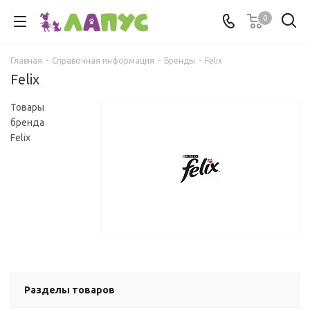
0
Главная
-
Справочная информация
-
Бренды
-
Felix
Felix
Товары
бренда
Felix
Разделы товаров