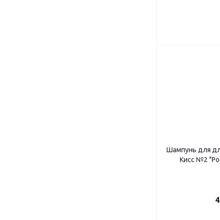
Шампунь для д
Кисс №2 "Ро
4