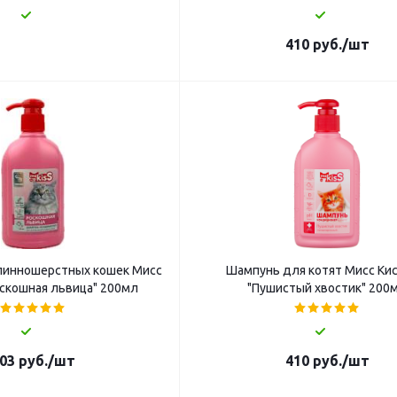
410
руб.
/шт
линношерстных кошек Мисс
Шампунь для котят Мисс Ки
скошная львица" 200мл
"Пушистый хвостик" 200
03
руб.
/шт
410
руб.
/шт