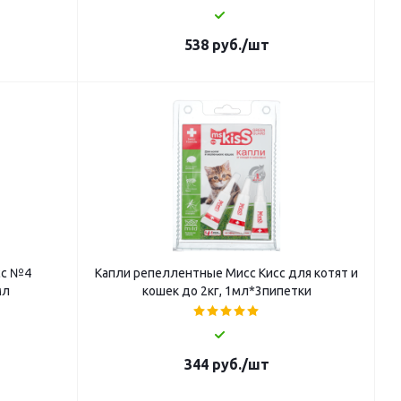
538
руб.
/шт
сс №4
Капли репеллентные Мисс Кисс для котят и
мл
кошек до 2кг, 1мл*3пипетки
344
руб.
/шт