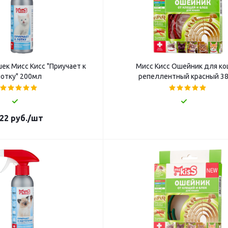
ек Мисс Кисс "Приучает к
Мисс Кисс Ошейник для к
отку" 200мл
репеллентный красный 3
22
руб.
/шт