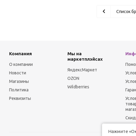
Список б
Компания
Мы на
Инф
маркетплэйсах
О компании
Пом
ЯндексМаркет
Новости
Усло
OZON
Магазины
Усло
Wildberries
Политика
Гара
Реквизиты
Усло
това
мага
Скид
Нажмите «Ок