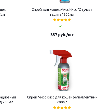
ошек
Спрей для кошек Мисс Кисс "Отучает
8см
гадить" 200мл
337
руб.
/шт
рациозный
Спрей Мисс Кисс для кошек репеллентный
од 200мл
200мл