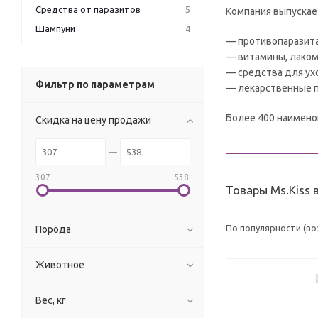
Средства от паразитов
5
Компания выпускае
Шампуни
4
— противопаразита
— витамины, лаком
— средства для ухо
Фильтр по параметрам
— лекарственные 
Более 400 наимено
Скидка на цену продажи
307
538
Товары Ms.Kiss
По популярности (в
Порода
Животное
Вес, кг