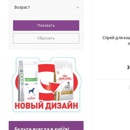
Возраст
Спрей для кош
Сбросить
л
3
Будьте всегда в курсе!