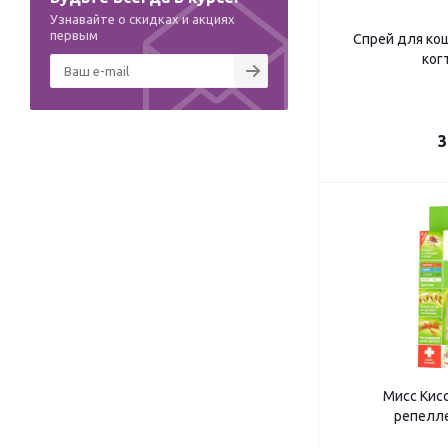
Узнавайте о скидках и акциях
первым
Спрей для кош
ког
3
Мисс Кис
репелл