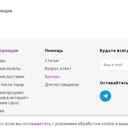
рендов
ормация
Помощь
Будьте всегд
ощь
Статьи
вия оплаты
Вопрос-ответ
вия доставки
Бренды
Оставайтесь
нтия на товар
Для поставщиков
вия продажи
ров в интернет-
зине Lapus
ки
», если вы
соглашаетесь
с условиями обработки cookie и ваш