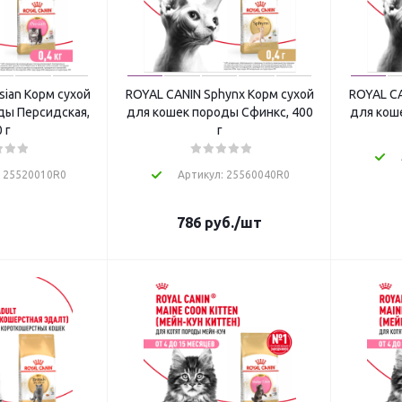
sian Корм сухой
ROYAL CANIN Sphynx Корм сухой
ROYAL CA
ды Персидская,
для кошек породы Сфинкс, 400
для коше
 г
г
: 25520010R0
Артикул: 25560040R0
786
руб.
/шт