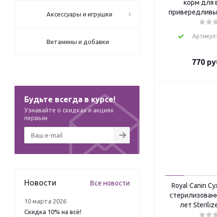
Prime Meat (
13
)
корм для 
привередливых
Pronature (
11
)
Аксессуары и игрушки
Ranova (
9
)
Relaxivet (
9
)
Артикул
Витамины и добавки
Rich Breed (
10
)
Rolf Club 3D (
5
)
770
ру
Tamachi (
26
)
Tetra (
3
)
TiTBiT (
37
)
Будьте всегда в курсе!
Triol (
18
)
Узнавайте о скидках и акциях
TRIXIE (
2
)
первым
Vita Vet (
9
)
VM (
17
)
Wanpy Cat (
8
)
Zillii (
16
)
ZOO Няня (
13
)
Новости
Все новости
Royal Canin С
Айда гулять (
1
)
стерилизованн
Академия НМ (
12
)
10 марта 2026
лет Steriliz
Альпийские луга (
7
)
Скидка 10% на всё!