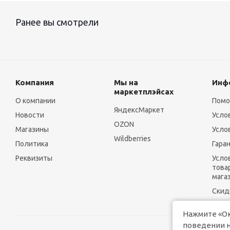
Уют (
4
)
Ранее вы смотрели
Четвероногий гурман (
4
)
Чистотел (
10
)
Экохимтех (
1
)
Юнитабс (
15
)
Компания
Мы на
Инф
маркетплэйсах
О компании
Пом
ЯндексМаркет
Новости
Усло
OZON
Магазины
Усло
Wildberries
Политика
Гара
Реквизиты
Усло
това
мага
Скид
Нажмите «Ок
поведении н