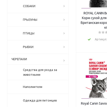
Little Friends (
6
)
СОБАКИ
LORA (
3
)
ROYAL CANIN Bri
Lucky Bits (
8
)
Корм сухой для
ГРЫЗУНЫ
Lucky Pet (
4
)
Британская коро
M-PETS (
17
)
к
Miwaku (
2
)
ПТИЦЫ
Molina (
7
)
Артикул
MPets (
3
)
РЫБКИ
MR. KRANCH (
26
)
MR.BUFFALO (
47
)
ЧЕРЕПАХИ
Mr.Fresh (
11
)
Ms.Kiss (
15
)
Средства для ухода за
Perfect Fit (
28
)
животными
PETEXTRA (
3
)
Petstar (
4
)
Наполнители
Pettric (
18
)
PINK (
15
)
Одежда для питомцев
Prime (
1
)
Royal Canin Savo