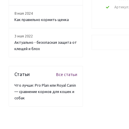
Брит (
16
)
Артикул
Вака (
2
)
8 мая 2024
Деревенские лакомства (
78
)
Как правильно кормить щенка
Дэта (
1
)
ЗооЛапус (
17
)
3 мая 2022
Зооник (
5
)
Актуально - безопасная защита от
Зооэкспресс (
103
)
клещей и блох
КогтеДралка (
2
)
КОТЕНОК (
1
)
котоffей (
8
)
Котяра (
1
)
Статьи
Все статьи
Лапус (
13
)
Что лучше: Pro Plan или Royal Canin
Мнямс (
36
)
— сравнение кормов для кошек и
Моськи Авоськи (
10
)
собак
Неотерика (
3
)
Пи-Пи Бент (
11
)
Полесье (
7
)
Си Си Кэт (
4
)
Стоп проблема (
10
)