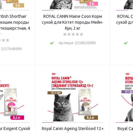
tish Shorthair
ROYAL CANIN Maine Coon Корм
ROYAL C
 кошек породы
сухой для Котят породы Мейн-
сухой д
ткошерстная, 4
Кун, 2 кг
г
Артикул: 25580200R0
: 25570400R0
ur Exigent Сухой
Royal Canin Ageing Sterilised 12+
Royal Ca