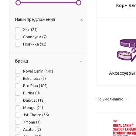
Корм дл
Наши предложения
Хит (
21
)
Советуем (
7
)
Новинка (
12
)
Бренд
Royal Canin (
141
)
Аксессуары
Eukanuba (
2
)
Pro Plan (
185
)
Purina (
8
)
По умолчанию
Dailycat (
12
)
Monge (
21
)
1st Choice (
36
)
7 трав (
1
)
Actitail (
2
)