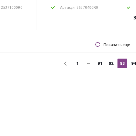
: 25371000R0
Артикул: 25370400R0
3
Показать еще
1
91
92
93
94