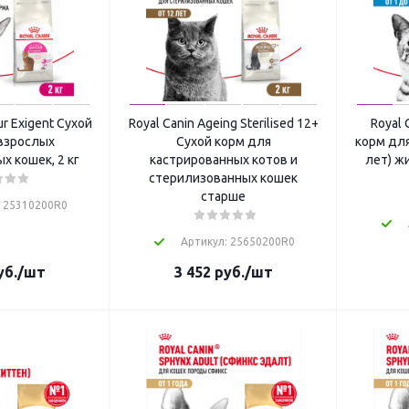
ur Exigent Сухой
Royal Canin Ageing Sterilised 12+
Royal 
взрослых
Сухой корм для
корм для
 кошек, 2 кг
кастрированных котов и
лет) ж
стерилизованных кошек
старше
: 25310200R0
Артикул: 25650200R0
б.
/шт
3 452
руб.
/шт