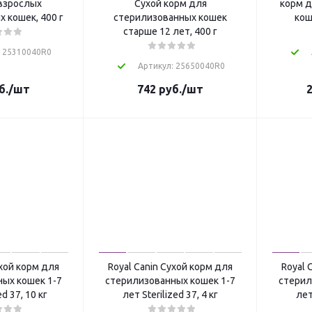
взрослых
Сухой корм для
корм д
 кошек, 400 г
стерилизованных кошек
кош
старше 12 лет, 400 г
: 25310040R0
Артикул: 25650040R0
б.
/шт
742
руб.
/шт
2
ухой корм для
Royal Canin Сухой корм для
Royal 
ых кошек 1-7
стерилизованных кошек 1-7
стерил
ed 37, 10 кг
лет Sterilized 37, 4 кг
лет