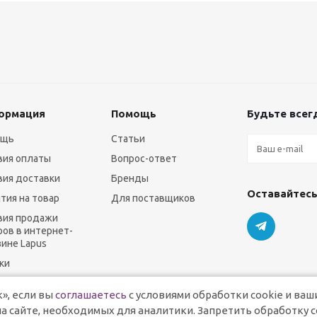
ормация
Помощь
Будьте всегд
ощь
Статьи
вия оплаты
Вопрос-ответ
вия доставки
Бренды
Оставайтесь
нтия на товар
Для поставщиков
вия продажи
ров в интернет-
зине Lapus
ки
», если вы
соглашаетесь
с условиями обработки cookie и ваш
а сайте, необходимых для аналитики. Запретить обработку c